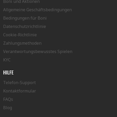
Boni und Aktionen
Allgemeine Geschäftsbedingungen
Bedingungen für Boni
Datenschutzrichtlinie
Cookie-Richtlinie
Zahlungsmethoden
Verantwortungsbewusstes Spielen
KYC
HILFE
Telefon-Support
Kontaktformular
FAQs
Blog