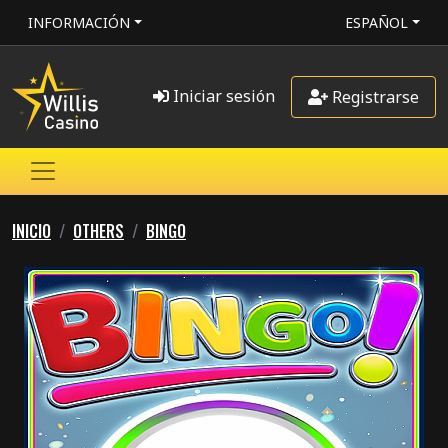
INFORMACIÓN
ESPAÑOL
Iniciar sesión
Registrarse
INICIO
OTHERS
BINGO