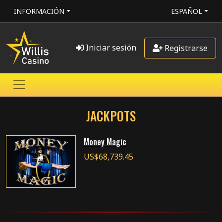
INFORMACIÓN
ESPAÑOL
Iniciar sesión
Registrarse
JACKPOTS
Money Magic
US$68,739.45