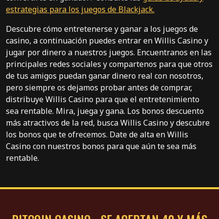
estrategias para los juegos de Blackjack.
Descubre cómo entretenerse y ganar a los juegos de
casino, a continuación puedes entrar en Willis Casino y
jugar por dinero a nuestros juegos. Encuentranos en las
principales redes sociales y compartenos para que otros
de tus amigos puedan ganar dinero real con nosotros,
pero siempre os dejamos probar antes de comprar,
distribuye Willis Casino para que el entretenimiento
sea rentable. Mira, juega y gana. Los bonos descuento
más atractivos de la red, busca Willis Casino y descubre
los bonos que te ofrecemos. Date de alta en Willis
Casino con nuestros bonos para que aún te sea más
rentable.