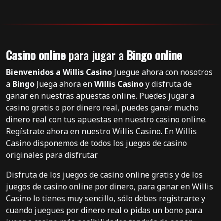
Casino online
para jugar a
Bingo online
Bienvenidos a Willis Casino
Juegue ahora con nosotros
a
Bingo
Juega ahora en
Willis Casino
y disfruta de
ganar en nuestras apuestas online. Puedes jugar a
casino gratis o por dinero real, puedes ganar mucho
dinero real con tus apuestas en nuestro casino online.
Regístrate ahora en nuestro Willis Casino. En Willis
Casino disponemos de todos los juegos de casino
originales para disfrutar.
Disfruta de los juegos de casino online gratis y de los
juegos de casino online por dinero, para ganar en Willis
Casino lo tienes muy sencillo, sólo debes registrarte y
cuando juegues por dinero real o pidas un bono para