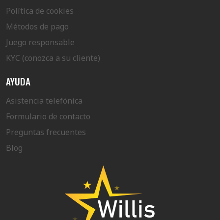
Política de cookies
Métodos de pago
Juego responsable
KYC (conozca a su cliente)
AYUDA
Asistencia telefónica
Formulario de contacto
Preguntas frecuentes
Blog