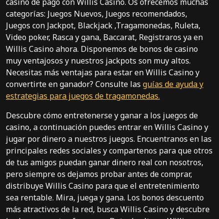
casino de pago con Willis Casino. Os ofrecemos muchas
categorías: Juegos Nuevos, Juegos recomendados,
Juegos con Jackpot, Blackjack ,Tragamonedas, Ruleta,
Video poker, Rasca y gana, Baccarat, Registraros ya en
Willis Casino ahora. Disponemos de bonos de casino
muy ventajosos y nuestros jackpots son muy altos.
Necesitas más ventajas para estar en Willis Casino y
convertirte en ganador? Consulte las
guías de ayuda y
estrategias para juegos de tragamonedas.
Descubre cómo entretenerse y ganar a los juegos de
casino, a continuación puedes entrar en Willis Casino y
jugar por dinero a nuestros juegos. Encuentranos en las
principales redes sociales y compartenos para que otros
de tus amigos puedan ganar dinero real con nosotros,
pero siempre os dejamos probar antes de comprar,
distribuye Willis Casino para que el entretenimiento
sea rentable. Mira, juega y gana. Los bonos descuento
más atractivos de la red, busca Willis Casino y descubre