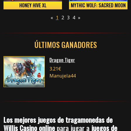
HONEY HIVE XL
MYTHIC WOLF: SACRED MOON
«
1
2
3
4
»
ÚLTIMOS GANADORES
Dragon Tiger
3.21€
Manujela44
Los mejores juegos de tragamonedas de
Willis Casino online
para jugar a
juegos de