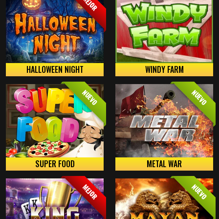
MEJOR
HALLOWEEN NIGHT
WINDY FARM
NUEVO
NUEVO
SUPER FOOD
METAL WAR
NUEVO
MEJOR