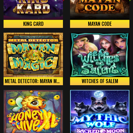
MAYAN CODE
KING CARD
METAL DETECTOR: MAYAN MAGIC
WITCHES OF SALEM