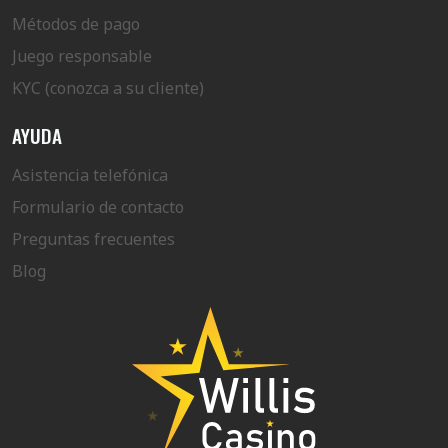
Métodos de pago
Juego responsable
KYC (conozca a su cliente)
AYUDA
Asistencia telefónica
Formulario de contacto
Preguntas frecuentes
Blog