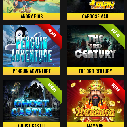
ANGRY PIGS
CABOOSE MAN
NUEVO
MEJOR
PENGUIN ADVENTURE
THE 3RD CENTURY
NUEVO
MEJOR
GHOST CASTLE
MAMMON