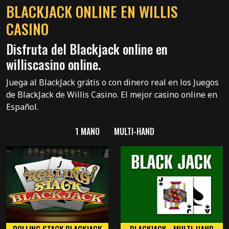
BLACKJACK ONLINE EN WILLIS
CASINO
Disfruta del Blackjack online en
williscasino online.
Juega al BlackJack grátis o con dinero real en los Juegos
de BlackJack de Willis Casino. El mejor casino online en
Español.
1 MANO
MULTI-HAND