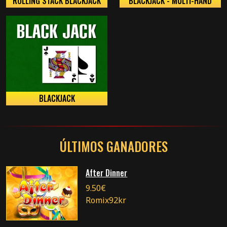
ROLLING STACK BLACKJACK
BLACKJACK - MULTI-HAND
BLACKJACK
ÚLTIMOS GANADORES
After Dinner
9.50€
Romix92kr