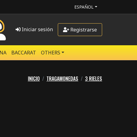
ESPAÑOL
Iniciar sesión
Registrarse
ANA
BACCARAT
OTHERS
INICIO
TRAGAMONEDAS
3 RIELES