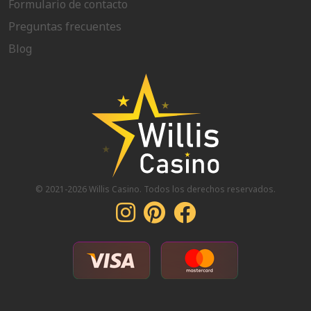
Formulario de contacto
Preguntas frecuentes
Blog
© 2021-2026 Willis Casino. Todos los derechos reservados.