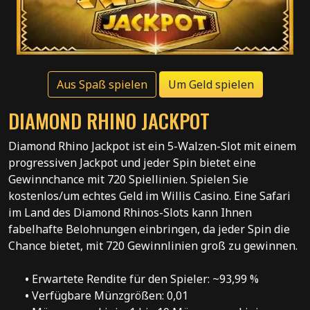
Aus Spaß spielen
Um Geld spielen
DIAMOND RHINO JACKPOT
Diamond Rhino Jackpot ist ein 5-Walzen-Slot mit einem
progressiven Jackpot und jeder Spin bietet eine
Gewinnchance mit 720 Spiellinien. Spielen Sie
kostenlos/um echtes Geld im Willis Casino. Eine Safari
im Land des Diamond Rhinos-Slots kann Ihnen
fabelhafte Belohnungen einbringen, da jeder Spin die
Chance bietet, mit 720 Gewinnlinien groß zu gewinnen.
•
Erwartete Rendite für den Spieler: ~93,99 %
•
Verfügbare Münzgrößen: 0,01