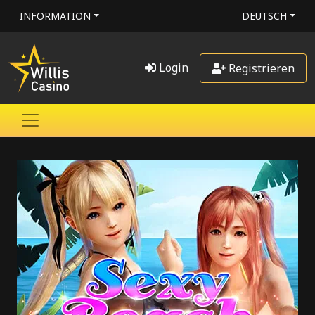
INFORMATION
DEUTSCH
Login
Registrieren