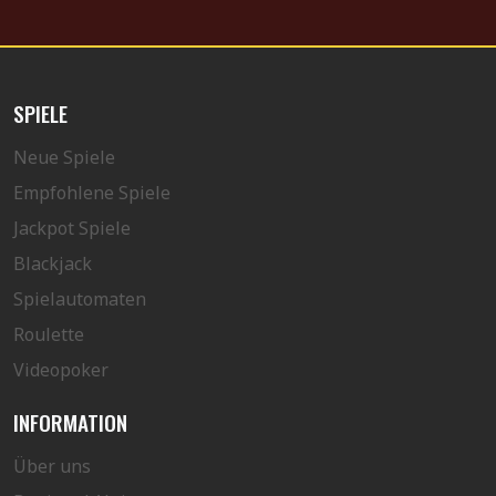
SPIELE
Neue Spiele
Empfohlene Spiele
Jackpot Spiele
Blackjack
Spielautomaten
Roulette
Videopoker
INFORMATION
Über uns