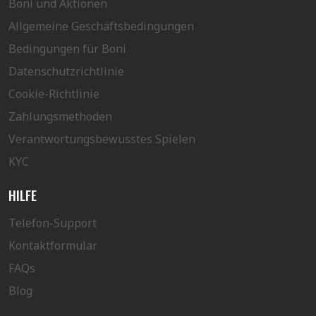
Boni und Aktionen
Allgemeine Geschäftsbedingungen
Bedingungen für Boni
Datenschutzrichtlinie
Cookie-Richtlinie
Zahlungsmethoden
Verantwortungsbewusstes Spielen
KYC
HILFE
Telefon-Support
Kontaktformular
FAQs
Blog