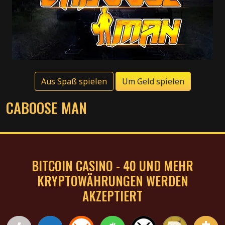
Aus Spaß spielen
Um Geld spielen
CABOOSE MAN
BITCOIN CASINO - 40 UND MEHR
KRYPTOWÄHRUNGEN WERDEN
AKZEPTIERT