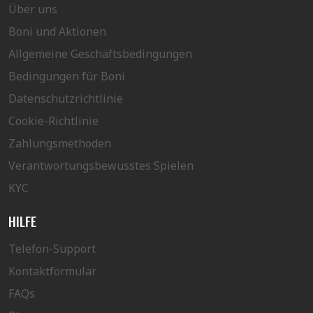
Über uns
Boni und Aktionen
Allgemeine Geschäftsbedingungen
Bedingungen für Boni
Datenschutzrichtlinie
Cookie-Richtlinie
Zahlungsmethoden
Verantwortungsbewusstes Spielen
KYC
HILFE
Telefon-Support
Kontaktformular
FAQs