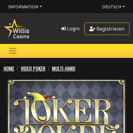
INFORMATION
DEUTSCH
Login
Registrieren
HOME
VIDEO POKER
MULTI-HAND