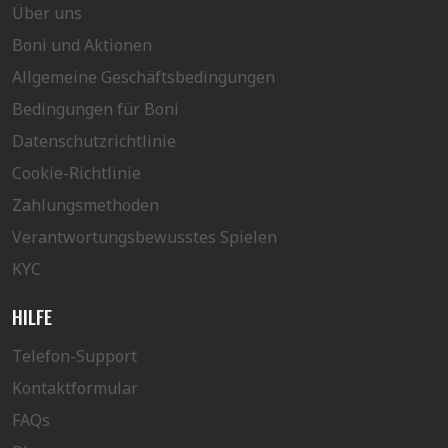
Über uns
Boni und Aktionen
Allgemeine Geschäftsbedingungen
Bedingungen für Boni
Datenschutzrichtlinie
Cookie-Richtlinie
Zahlungsmethoden
Verantwortungsbewusstes Spielen
KYC
HILFE
Telefon-Support
Kontaktformular
FAQs