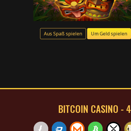
Aus Spaß spielen
Um Geld spielen
BITCOIN CASINO -