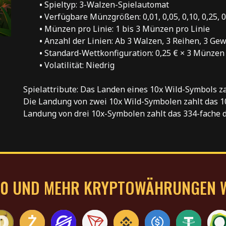
•
Spieltyp: 3-Walzen-Spielautomat
•
Verfügbare Münzgrößen: 0,01, 0,05, 0,10, 0,25, 0,
•
Münzen pro Linie: 1 bis 3 Münzen pro Linie
•
Anzahl der Linien: Ab 3 Walzen, 3 Reihen, 3 Ge
•
Standard-Wettkonfiguration: 0,25 € × 3 Münzen ×
•
Volatilität: Niedrig
Spielattribute: Das Landen eines 10x Wild-Symbols z
Die Landung von zwei 10x Wild-Symbolen zahlt das 1
Landung von drei 10x-Symbolen zahlt das 334-fache de
 40 UND MEHR KRYPTOWÄHRUNGEN 