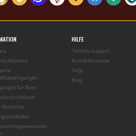
MATION
HILFE
uns
Telefon-Support
und Aktionen
Kontaktformular
meine
FAQs
äftsbedingungen
Blog
gungen für Boni
chutzrichtlinie
-Richtlinie
ngsmethoden
twortungsbewusstes
n