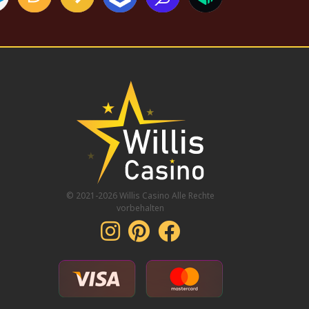
© 2021-2026 Willis Casino Alle Rechte
vorbehalten