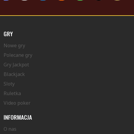
GRY
Nowe gry
Polecane gry
Gry Jackpot
Blackjack
Sloty
Ruletka
Video poker
INFORMACJA
O nas