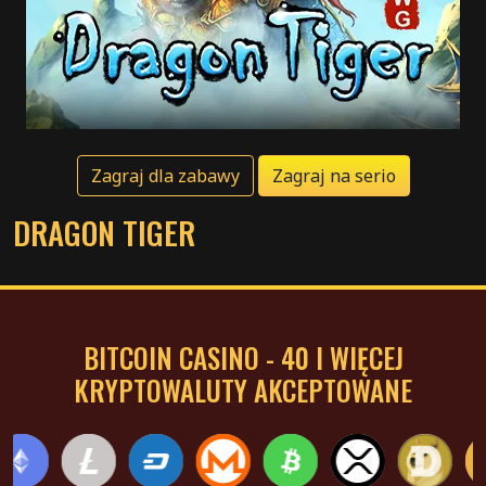
Zagraj dla zabawy
Zagraj na serio
DRAGON TIGER
BITCOIN CASINO - 40 I WIĘCEJ
KRYPTOWALUTY AKCEPTOWANE