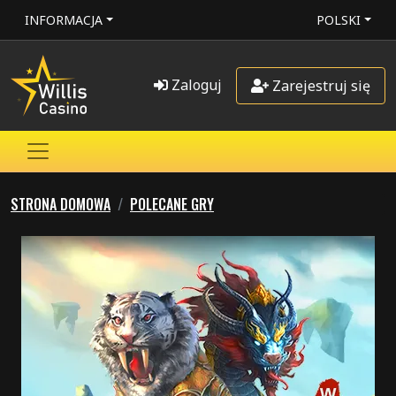
INFORMACJA
POLSKI
Zaloguj
Zarejestruj się
STRONA DOMOWA
POLECANE GRY