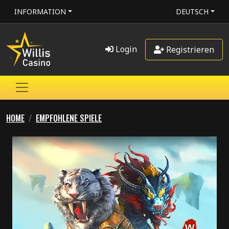
INFORMATION
DEUTSCH
Login
Registrieren
HOME
EMPFOHLENE SPIELE