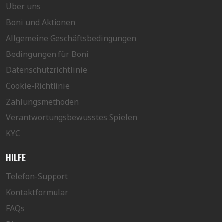
Über uns
Boni und Aktionen
Allgemeine Geschäftsbedingungen
Bedingungen für Boni
Datenschutzrichtlinie
Cookie-Richtlinie
Zahlungsmethoden
Verantwortungsbewusstes Spielen
KYC
HILFE
Telefon-Support
Kontaktformular
FAQs