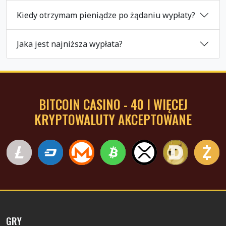
Kiedy otrzymam pieniądze po żądaniu wypłaty?
Jaka jest najniższa wypłata?
BITCOIN CASINO - 40 I WIĘCEJ
KRYPTOWALUTY AKCEPTOWANE
GRY