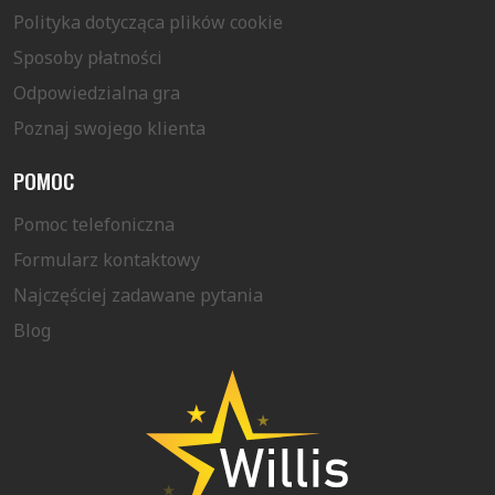
Polityka dotycząca plików cookie
Sposoby płatności
Odpowiedzialna gra
Poznaj swojego klienta
POMOC
Pomoc telefoniczna
Formularz kontaktowy
Najczęściej zadawane pytania
Blog